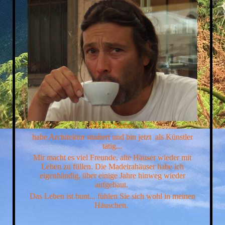
Ich bin Stefan.
habe Architektur studiert und bin jetzt als Künstler
tätig...
Mir macht es viel Freunde, alte Häuser wieder mit
Leben zu füllen. Die Madeirahäuser habe ich
eigenhändig, über einige Jahre hinweg wieder
aufgebaut.
Das Leben ist bunt... fühlen Sie sich wohl in meinen
Häuschen.