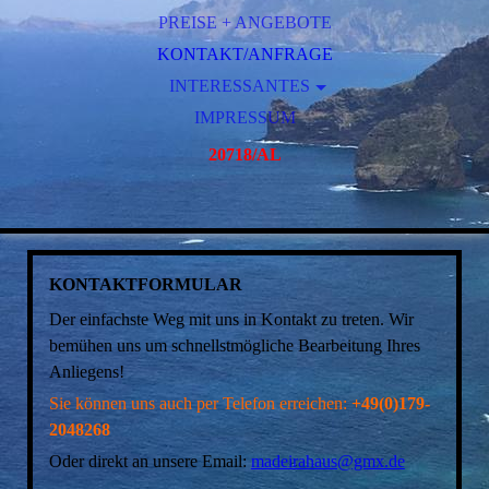
GRUNDRISS LEVADA
PREISE + ANGEBOTE
KONTAKT/ANFRAGE
INTERESSANTES
HISTORIE + BAUZEIT
IMPRESSUM
FLUG UND MIETWAGEN
20718/AL
VIDEOS VON MADEIRA
KUNSTWERK-VERLOSUNG
GÄSTEBUCH
KONTAKTFORMULAR
Der einfachste Weg mit uns in Kontakt zu treten. Wir
bemühen uns um schnellstmögliche Bearbeitung Ihres
Anliegens!
Sie können uns auch per Telefon erreichen:
+49(0)179-
2048268
Oder direkt an unsere Email:
madeirahaus@gmx.de